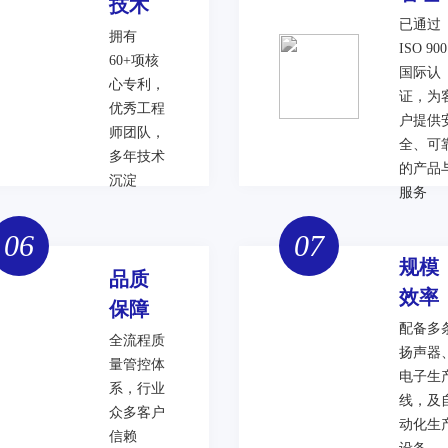
技术
已通过
拥有
ISO 900
60+项核
国际认
心专利，
证，为
优秀工程
户提供
师团队，
全、可
多年技术
的产品
沉淀
服务
06
07
规模
品质
效率
保障
配备多
全流程质
扬声器
量管控体
电子生
系，行业
线，及
众多客户
动化生
信赖