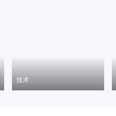
技术
配备Klippel、LMS、Audio Precision等高端声学研发
设备，全消声实验室及环境测试实验室，技术创新
值得信赖