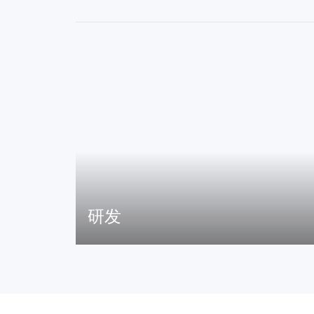
研发
团队汇聚了声学、材料学专家、电子工程师和结构
工程师等各领域人才，均拥有深厚的专业知识和丰
富的行业经验