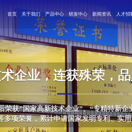
首页
关于我们
产品中心
研发中心
新闻资讯
人才招
技术企业，连获殊荣，品
先后荣获”国家高新技术企业”、“专精特新企业
等多项荣誉，累计申请国家发明专利、实