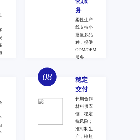
化服
务
1
柔性生产
线支持小
客
批量多品
安
种，提供
靠
ODM/OEM
与
服务
08
稳定
交付
长期合作
条
材料供应
、
链，稳定
产
抗风险；
自
准时制生
产
产，缩短