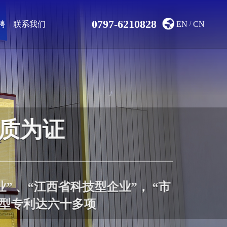
0797-6210828
EN
CN
聘
联系我们
/
质为证
” 、“江西省科技型企业”， “市
用型专利达六十多项